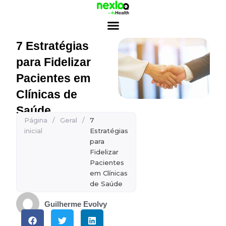
Ir
para
o
conteúdo
7 Estratégias
para Fidelizar
Pacientes em
Clínicas de
Saúde
Página
/
Geral
/
7
inicial
Estratégias
para
Fidelizar
Pacientes
em Clínicas
de Saúde
Guilherme Evolvy