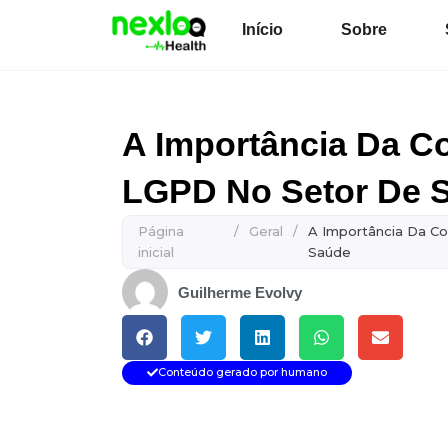
Ir
Início
Sobre
para
o
conteúdo
A Importância Da 
LGPD No Setor De 
Página
/
Geral
/
A Importância Da C
inicial
Saúde
Guilherme Evolvy
Conteúdo gerado por humano