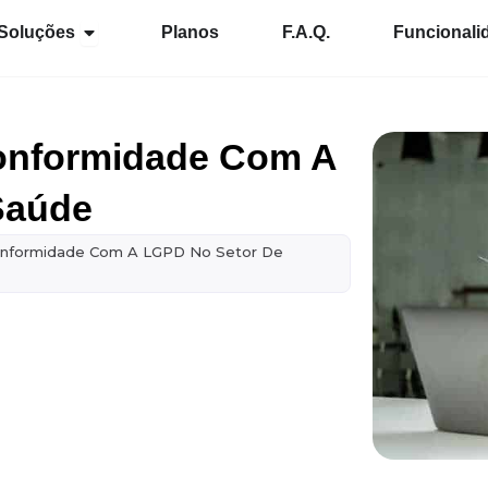
Abrir Soluções
Soluções
Planos
F.A.Q.
Funcionali
Conformidade Com A
Saúde
onformidade Com A LGPD No Setor De