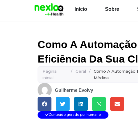
Ir
Início
Sobre
para
o
conteúdo
Como A Automação 
Eficiência Da Sua C
Página
/
Geral
/
Como A Automação Po
inicial
Médica
Guilherme Evolvy
Conteúdo gerado por humano