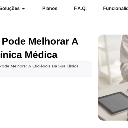
Abrir Soluções
Soluções
Planos
F.A.Q.
Funcionali
Pode Melhorar A
línica Médica
de Melhorar A Eficiência Da Sua Clínica