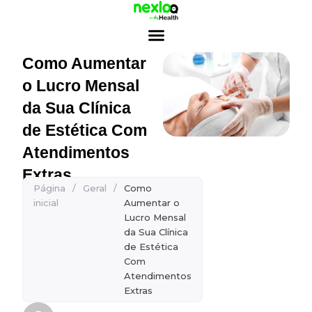
Ir
para
o
conteúdo
Como Aumentar
o Lucro Mensal
da Sua Clínica
de Estética Com
Atendimentos
Extras
Página
/
Geral
/
Como
inicial
Aumentar o
Lucro Mensal
da Sua Clínica
de Estética
Com
Atendimentos
Extras