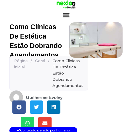
Ir
para
o
conteúdo
Como Clínicas
De Estética
Estão Dobrando
Agendamentos
Página
/
Geral
/
Como Clínicas
inicial
De Estética
Estão
Dobrando
Agendamentos
Guilherme Evolvy
Conteúdo gerado por humano