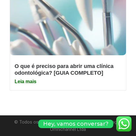
O que é preciso para abrir uma clínica
odontológica? [GUIA COMPLETO]
Leia mais
© Todos os direitos reservados. Evolvy Comunicação
Hey, vamos conversar?
Omnichannel Ltda