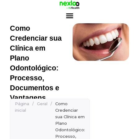
Ir
para
o
conteúdo
Como
Credenciar sua
Clínica em
Plano
Odontológico:
Processo,
Documentos e
Vantagens
Página
/
Geral
/
Como
inicial
Credenciar
sua Clínica em
Plano
Odontológico:
Processo,