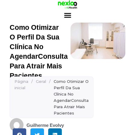
Ir
para
o
conteúdo
Como Otimizar
O Perfil Da Sua
Clínica No
AgendarConsulta
Para Atrair Mais
Pacientes
Página
/
Geral
/
Como Otimizar O
inicial
Perfil Da Sua
Clínica No
AgendarConsulta
Para Atrair Mais
Pacientes
Guilherme Evolvy