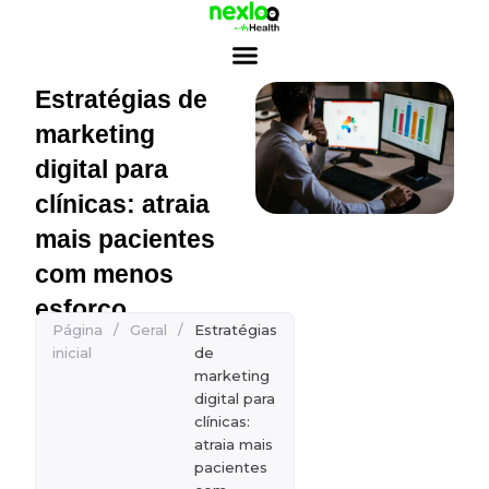
Ir
para
o
conteúdo
Estratégias de
marketing
digital para
clínicas: atraia
mais pacientes
com menos
esforço
Página
/
Geral
/
Estratégias
inicial
de
marketing
digital para
clínicas:
atraia mais
pacientes