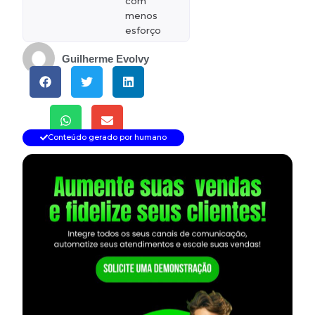
com
menos
esforço
Guilherme Evolvy
Conteúdo gerado por humano
— continua depois do banner —