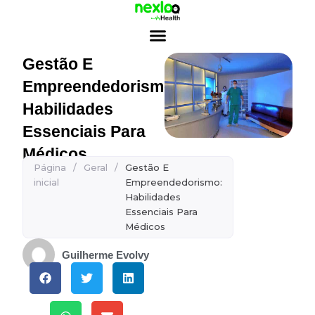
Ir
para
o
conteúdo
Gestão E
Empreendedorismo:
Habilidades
Essenciais Para
Médicos
Página
/
Geral
/
Gestão E
inicial
Empreendedorismo:
Habilidades
Essenciais Para
Médicos
Guilherme Evolvy