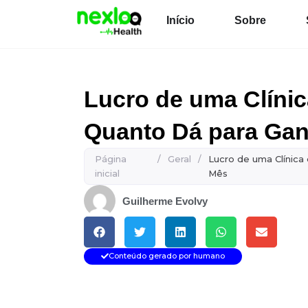
Ir
Início
Sobre
para
o
conteúdo
Lucro de uma Clínica
Quanto Dá para Gan
Página
/
Geral
/
Lucro de uma Clínica
inicial
Mês
Guilherme Evolvy
Conteúdo gerado por humano