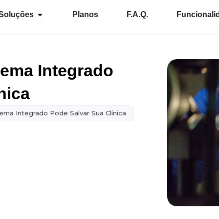
Abrir Soluções
Soluções
Planos
F.A.Q.
Funcionali
tema Integrado
nica
ema Integrado Pode Salvar Sua Clínica