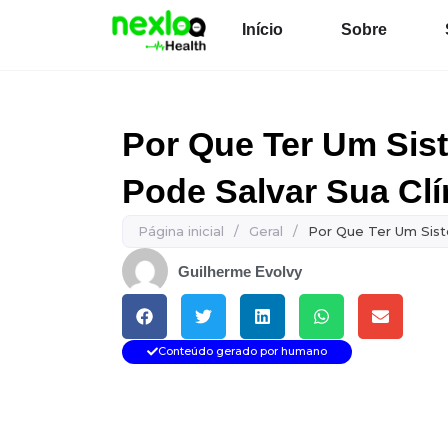
Ir
Início
Sobre
para
o
conteúdo
Por Que Ter Um Sis
Pode Salvar Sua Clí
Página inicial
/
Geral
/
Por Que Ter Um Sist
Guilherme Evolvy
Conteúdo gerado por humano