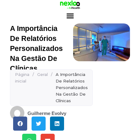
Ir
para
o
conteúdo
A Importância
De Relatórios
Personalizados
Na Gestão De
Clínicas
Página
/
Geral
/
A Importância
inicial
De Relatórios
Personalizados
Na Gestão De
Clínicas
Guilherme Evolvy