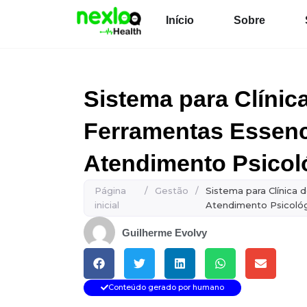
Ir
Início
Sobre
para
o
conteúdo
Sistema para Clínica
Ferramentas Essenc
Atendimento Psicol
Página
/
Gestão
/
Sistema para Clínica 
inicial
Atendimento Psicoló
Guilherme Evolvy
Conteúdo gerado por humano