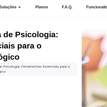
Abrir Soluções
Soluções
Planos
F.A.Q.
Funcionali
 de Psicologia:
iais para o
ógico
de Psicologia: Ferramentas Essenciais para o
gico