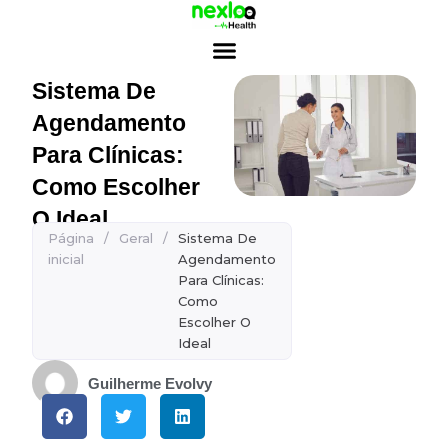
Ir
para
o
conteúdo
Sistema De
Agendamento
Para Clínicas:
Como Escolher
O Ideal
Página
/
Geral
/
Sistema De
inicial
Agendamento
Para Clínicas:
Como
Escolher O
Ideal
Guilherme Evolvy