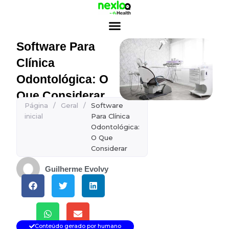
Ir
para
o
conteúdo
Software Para
Clínica
Odontológica: O
Que Considerar
Página
/
Geral
/
Software
inicial
Para Clínica
Odontológica:
O Que
Considerar
Guilherme Evolvy
Conteúdo gerado por humano