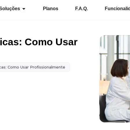
Abrir Soluções
Soluções
Planos
F.A.Q.
Funcionali
icas: Como Usar
cas: Como Usar Profissionalmente