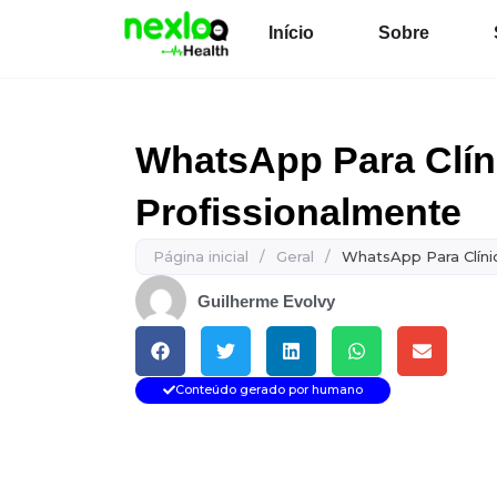
Ir
Início
Sobre
para
o
conteúdo
WhatsApp Para Clín
Profissionalmente
Página inicial
/
Geral
/
WhatsApp Para Clíni
Guilherme Evolvy
Conteúdo gerado por humano