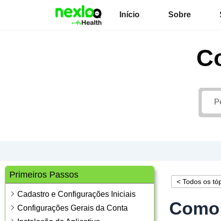
Ir
Início
Sobre
para
o
conteúdo
C
Primeiros Passos
< Todos os tó
Cadastro e Configurações Iniciais
Como 
Configurações Gerais da Conta