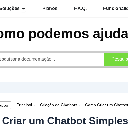
Abrir Soluções
Soluções
Planos
F.A.Q.
Funcionali
omo podemos ajuda
Pesquis
Principal
Criação de Chatbots
Como Criar um Chatbot
picos
Criar um Chatbot Simple