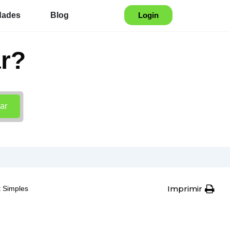
dades
Blog
Login
r?
ar
Imprimir
 Simples
s