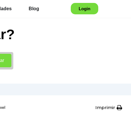
dades
Blog
Login
r?
ar
Imprimir
xel