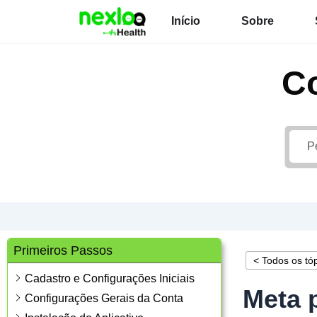
Ir
Início
Sobre
para
o
conteúdo
C
Primeiros Passos
< Todos os tó
Cadastro e Configurações Iniciais
Meta p
Configurações Gerais da Conta