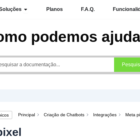
Abrir Soluções
Soluções
Planos
F.A.Q.
Funcionali
omo podemos ajuda
Pesquis
Principal
Criação de Chatbots
Integrações
Meta pi
picos
ixel